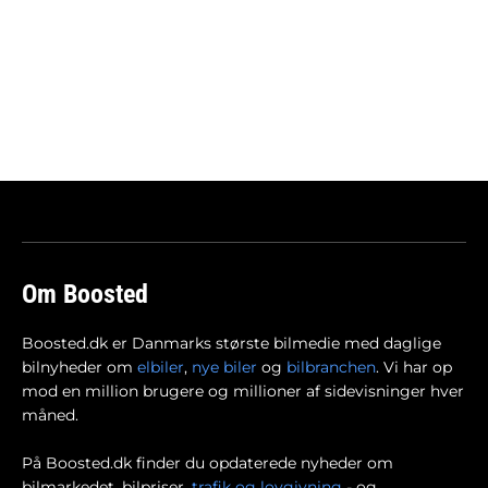
Om Boosted
Boosted.dk er Danmarks største bilmedie med daglige
bilnyheder om
elbiler
,
nye biler
og
bilbranchen
. Vi har op
mod en million brugere og millioner af sidevisninger hver
måned.
På Boosted.dk finder du opdaterede nyheder om
bilmarkedet, bilpriser,
trafik og lovgivning
- og