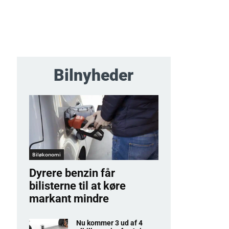
Bilnyheder
Biløkonomi
Dyrere benzin får
bilisterne til at køre
markant mindre
Nu kommer 3 ud af 4