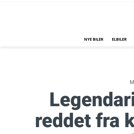
NYE BILER
ELBILER
M
Legendar
reddet fra 