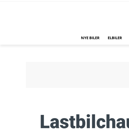
NYE BILER
ELBILER
Lastbilcha