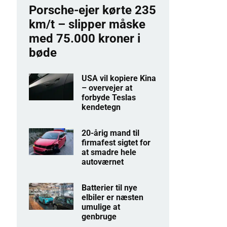
Porsche-ejer kørte 235
km/t – slipper måske
med 75.000 kroner i
bøde
USA vil kopiere Kina
– overvejer at
forbyde Teslas
kendetegn
20-årig mand til
firmafest sigtet for
at smadre hele
autoværnet
Batterier til nye
elbiler er næsten
umulige at
genbruge