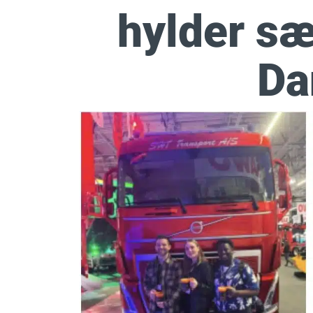
hylder sær
Da