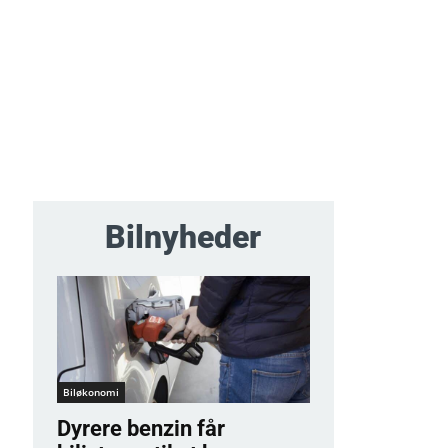
Bilnyheder
Biløkonomi
Dyrere benzin får