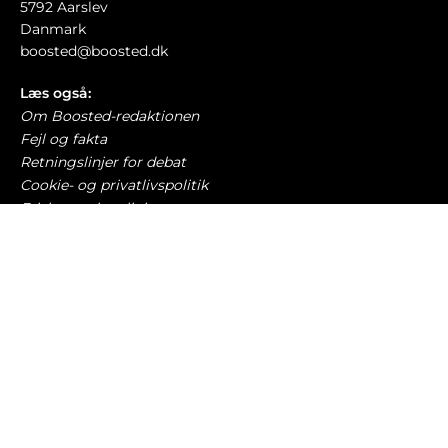
5792 Aarslev
Danmark
boosted@boosted.dk
Læs også:
Om Boosted-redaktionen
Fejl og fakta
Retningslinjer for debat
Cookie- og privatlivspolitik
Etiske retningslinjer
AI-politik
Har du læst?
Kræver grønt bremselys foran på biler gjort til
lov
TRAFIK OG LOVGIVNING
9. august 2026
Audi Nuvolari sætter spøjs ‘hastighedsrekord’