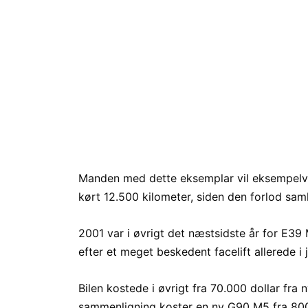
Manden med dette eksemplar vil eksempelvis
kørt 12.500 kilometer, siden den forlod saml
2001 var i øvrigt det næstsidste år for E3
efter et meget beskedent facelift allerede i 
Bilen kostede i øvrigt fra 70.000 dollar fra n
sammenligning koster en ny G90 M5 fra 800