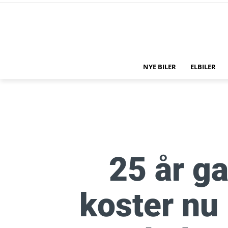
NYE BILER
ELBILER
25 år 
koster nu