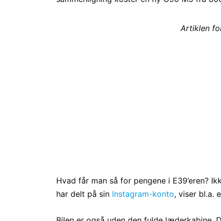
Artiklen f
Hvad får man så for pengene i E39’eren? Ikke
har delt på sin
Instagram-konto
, viser bl.a.
Bilen er også uden den fulde læderkabine. D