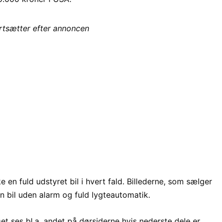
ortsætter efter annoncen
 en fuld udstyret bil i hvert fald. Billederne, som sælger
 en bil uden alarm og fuld lygteautomatik.
et ses bl.a. andet på dørsiderne hvis nederste dele er