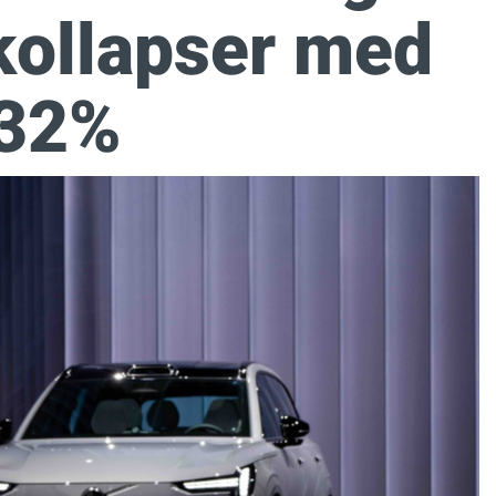
 kollapser med
32%