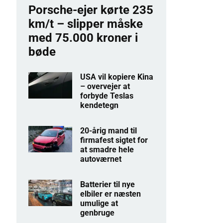
Porsche-ejer kørte 235
km/t – slipper måske
med 75.000 kroner i
bøde
USA vil kopiere Kina
– overvejer at
forbyde Teslas
kendetegn
20-årig mand til
firmafest sigtet for
at smadre hele
autoværnet
Batterier til nye
elbiler er næsten
umulige at
genbruge