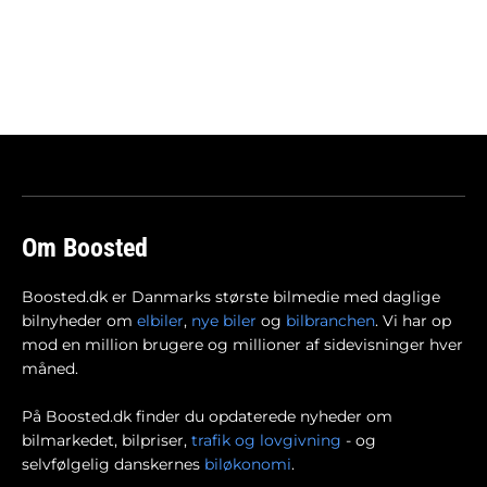
Om Boosted
Boosted.dk er Danmarks største bilmedie med daglige
bilnyheder om
elbiler
,
nye biler
og
bilbranchen
. Vi har op
mod en million brugere og millioner af sidevisninger hver
måned.
På Boosted.dk finder du opdaterede nyheder om
bilmarkedet, bilpriser,
trafik og lovgivning
- og
selvfølgelig danskernes
biløkonomi
.