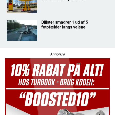
Bilister smadrer 1 ud af 5
fotofælder langs vejene
Annonce