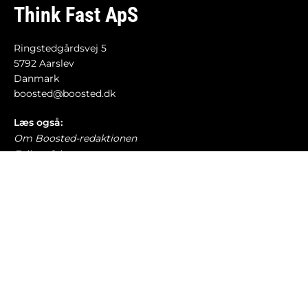
Think Fast ApS
Ringstedgårdsvej 5
5792 Aarslev
Danmark
boosted@boosted.dk
Læs også:
Om Boosted-redaktionen
Fejl og fakta
Retningslinjer for debat
Cookie- og privatlivspolitik
Etiske retningslinjer
AI-politik
Har du læst?
Mercedes indrømmer – store skærme har