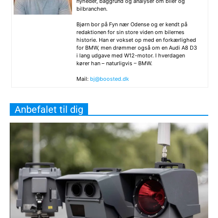
nyheder, baggrund og analyser om biler og
bilbranchen.
Bjørn bor på Fyn nær Odense og er kendt på
redaktionen for sin store viden om bilernes
historie. Han er vokset op med en forkærlighed
for BMW, men drømmer også om en Audi A8 D3
i lang udgave med W12-motor. I hverdagen
kører han – naturligvis – BMW.
Mail:
bj@boosted.dk