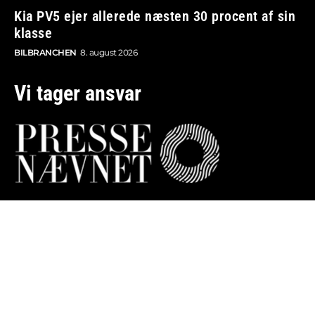
Kia PV5 ejer allerede næsten 30 procent af sin
klasse
BILBRANCHEN
8. august 2026
Vi tager ansvar
Boosted.dk er tilmeldt Pressenævnet og er dermed
omfattet af medieansvarsloven.
Besøg også:
Auto Show
Billig bilforsikring
Alle bilnyheder