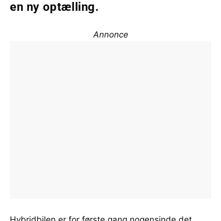
en ny optælling.
Annonce
Hybridbilen er for første gang nogensinde det