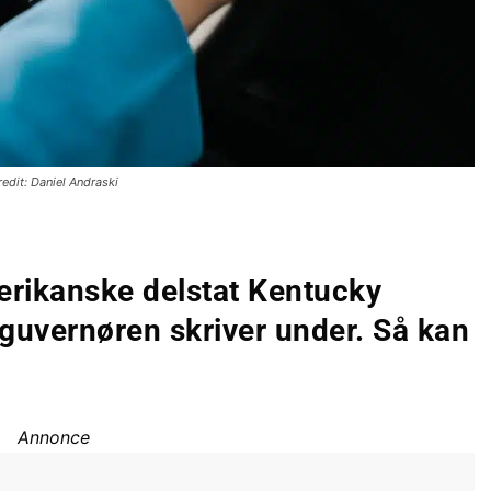
redit: Daniel Andraski
merikanske delstat Kentucky
 guvernøren skriver under. Så kan
Annonce