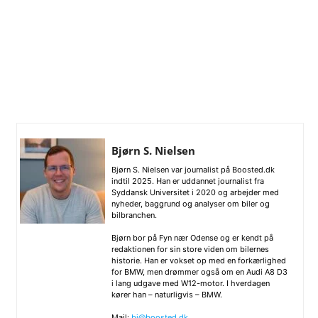
Bjørn S. Nielsen
Bjørn S. Nielsen var journalist på Boosted.dk
indtil 2025. Han er uddannet journalist fra
Syddansk Universitet i 2020 og arbejder med
nyheder, baggrund og analyser om biler og
bilbranchen.
Bjørn bor på Fyn nær Odense og er kendt på
redaktionen for sin store viden om bilernes
historie. Han er vokset op med en forkærlighed
for BMW, men drømmer også om en Audi A8 D3
i lang udgave med W12-motor. I hverdagen
kører han – naturligvis – BMW.
Mail:
bj@boosted.dk