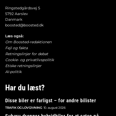
Ringstedgårdsvej 5
5792 Aarslev
Danmark
boosted@boosted.dk
Læs også:
Om Boosted-redaktionen
Fejl og fakta
Retningslinjer for debat
Cookie- og privatlivspolitik
Etiske retningslinjer
AI-politik
Har du læst?
Disse biler er farligst – for andre bilister
TRAFIK OG LOVGIVNING
10. august 2026
Subaru dropper hybridbiler for at satse på