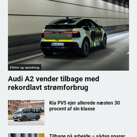
Elbiler og opladning
Audi A2 vender tilbage med
rekordlavt strømforbrug
Kia PV5 ejer allerede næsten 30
procent af sin klasse
Tilbage på arbejde – sådan sparer