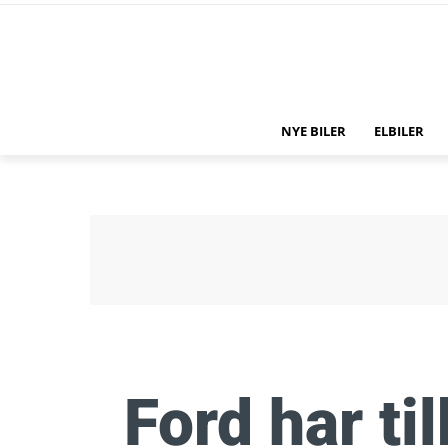
NYE BILER
ELBILER
Ford har ti