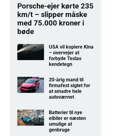
Porsche-ejer kørte 235
km/t – slipper måske
med 75.000 kroner i
bøde
USA vil kopiere Kina
– overvejer at
forbyde Teslas
kendetegn
20-årig mand til
firmafest sigtet for
at smadre hele
autoværnet
Batterier til nye
elbiler er næsten
umulige at
genbruge