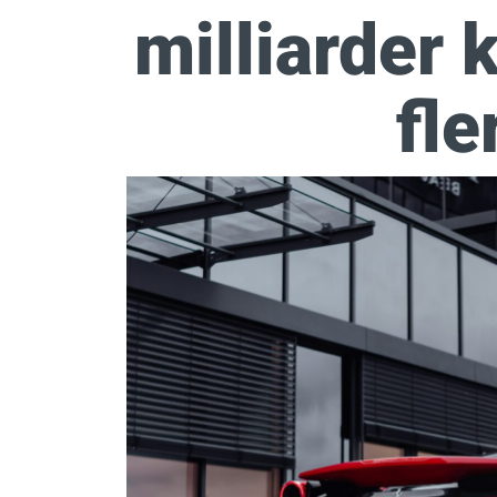
milliarder 
fle