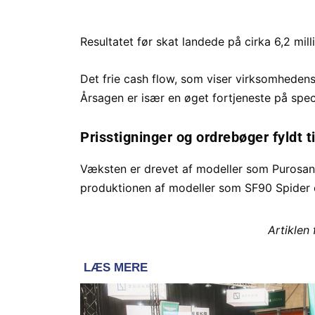
Resultatet før skat landede på cirka 6,2 mil
Det frie cash flow, som viser virksomhedens l
Årsagen er især en øget fortjeneste på spe
Prisstigninger og ordrebøger fyldt t
Væksten er drevet af modeller som Purosa
produktionen af modeller som SF90 Spider o
Artiklen 