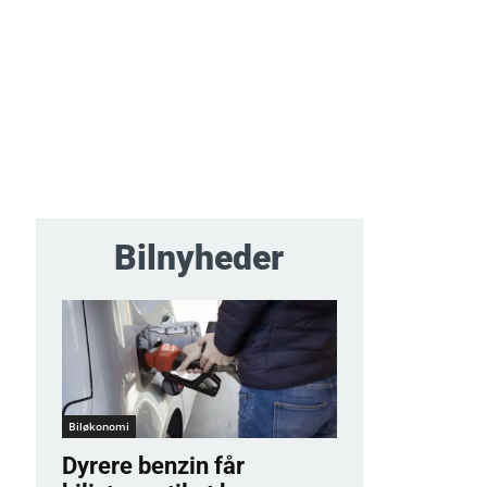
Bilnyheder
Biløkonomi
Dyrere benzin får