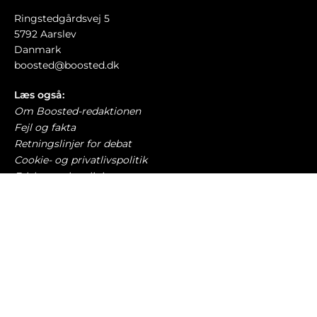
Ringstedgårdsvej 5
5792 Aarslev
Danmark
boosted@boosted.dk
Læs også:
Om Boosted-redaktionen
Fejl og fakta
Retningslinjer for debat
Cookie- og privatlivspolitik
Etiske retningslinjer
AI-politik
Har du læst?
Nye regler: Sådan tvinger EU dig til at skifte bil
TRAFIK OG LOVGIVNING
6. august 2026
Modsat Danmark – Sverige rammer laveste