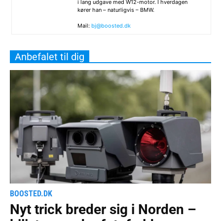
i lang udgave med W12-motor. I hverdagen
kører han – naturligvis – BMW.
Mail:
bj@boosted.dk