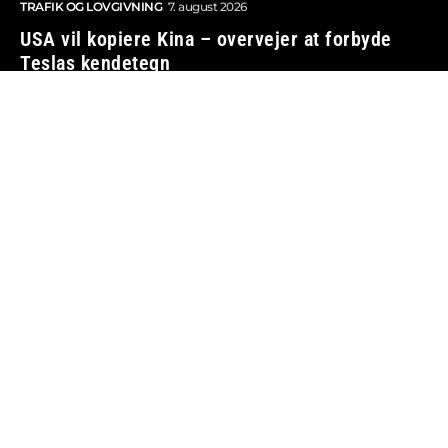
TRAFIK OG LOVGIVNING
7. august 2026
USA vil kopiere Kina – overvejer at forbyde
Teslas kendetegn
BILBRANCHEN
7. august 2026
Vi tager ansvar
Boosted.dk er tilmeldt Pressenævnet og er dermed
omfattet af medieansvarsloven.
Besøg også:
Auto Show
Billig bilforsikring
Alle bilnyheder