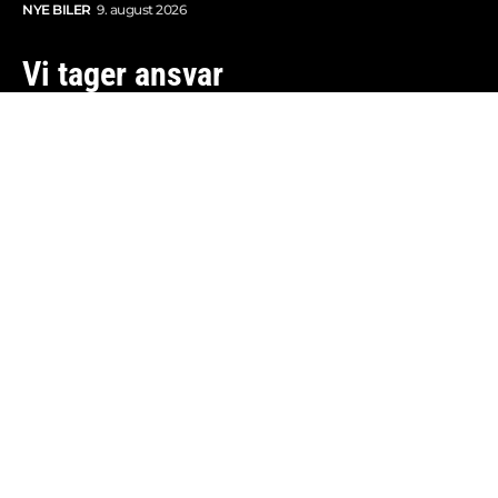
NYE BILER
9. august 2026
Vi tager ansvar
Boosted.dk er tilmeldt Pressenævnet og er dermed
omfattet af medieansvarsloven.
Besøg også:
Auto Show
Billig bilforsikring
Alle bilnyheder
© 2013-2026 Copyright - Boosted.dk - Think Fast ApS -