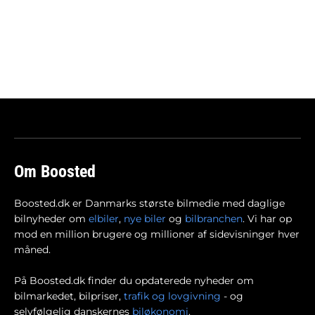
Om Boosted
Boosted.dk er Danmarks største bilmedie med daglige
bilnyheder om
elbiler
,
nye biler
og
bilbranchen
. Vi har op
mod en million brugere og millioner af sidevisninger hver
måned.
På Boosted.dk finder du opdaterede nyheder om
bilmarkedet, bilpriser,
trafik og lovgivning
- og
selvfølgelig danskernes
biløkonomi
.