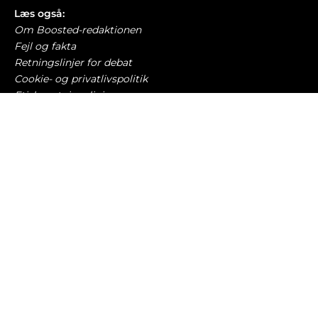
Læs også:
Om Boosted-redaktionen
Fejl og fakta
Retningslinjer for debat
Cookie- og privatlivspolitik
Etiske retningslinjer
AI-politik
Har du læst?
Mekanikere vil skide på fagforening bag Tesla-
strejke
BILBRANCHEN
6. august 2026
Dyrere benzin får bilisterne til at køre markant
mindre
BILØKONOMI
5. august 2026
Nu kommer 3 ud af 4 elbilbatterier fra Asien