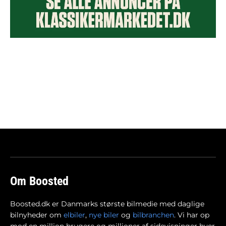
Om Boosted
Boosted.dk er Danmarks største bilmedie med daglige
bilnyheder om
elbiler
,
nye biler
og
bilbranchen
. Vi har op
mod en million brugere og millioner af sidevisninger hver