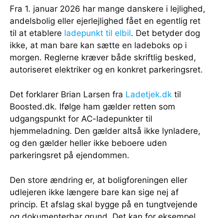
Fra 1. januar 2026 har mange danskere i lejlighed,
andelsbolig eller ejerlejlighed fået en egentlig ret
til at etablere
ladepunkt til elbil
. Det betyder dog
ikke, at man bare kan sætte en ladeboks op i
morgen. Reglerne kræver både skriftlig besked,
autoriseret elektriker og en konkret parkeringsret.
Det forklarer Brian Larsen fra
Ladetjek.dk
til
Boosted.dk. Ifølge ham gælder retten som
udgangspunkt for AC-ladepunkter til
hjemmeladning. Den gælder altså ikke lynladere,
og den gælder heller ikke beboere uden
parkeringsret på ejendommen.
Den store ændring er, at boligforeningen eller
udlejeren ikke længere bare kan sige nej af
princip. Et afslag skal bygge på en tungtvejende
og dokumenterbar grund. Det kan for eksempel