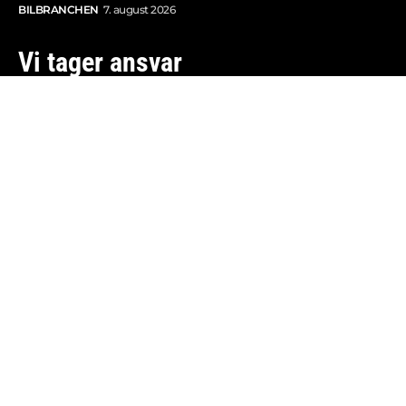
BILBRANCHEN
7. august 2026
Vi tager ansvar
Boosted.dk er tilmeldt Pressenævnet og er dermed
omfattet af medieansvarsloven.
Besøg også:
Auto Show
Billig bilforsikring
Alle bilnyheder
© 2013-2026 Copyright - Boosted.dk - Think Fast ApS -