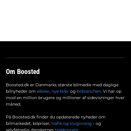
Om Boosted
Boosted.dk er Danmarks største bilmedie med daglige
bilnyheder om
elbiler
,
nye biler
og
bilbranchen
. Vi har op
mod en million brugere og millioner af sidevisninger hver
måned.
På Boosted.dk finder du opdaterede nyheder om
bilmarkedet, bilpriser,
trafik og lovgivning
- og
selvfølgelig danskernes
biløkonomi
.