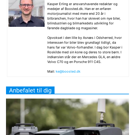
Kasper Erling er ansvarshavende redaktør og
medejer af Boosted.dk. Han er en erfaren
motorjournalist med mere end 20 år i
bilbranchen, hvor han har skrevet om nye biler,
bilindustrien og bilmarkedets udvikling for
førende dagblade og magasiner.
Opvokset i den lille by Asnæs i Odsherred, hvor
interessen for biler blev grundlagt tidligt, da
hans far var Volvo-forhandler. I dag bor Kasper i
Roskilde med sin kone og deres to store børn. I
indkørslen står der en Mercedes GLA, en ældre
Volvo C70 og en Porsche 911 C4S.
Mail:
ke@boosted.dk