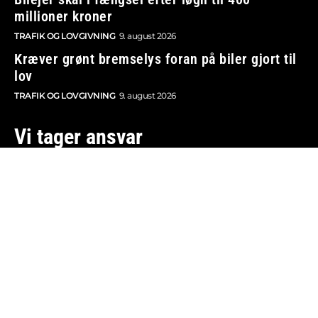
millioner kroner
TRAFIK OG LOVGIVNING
9. august 2026
Kræver grønt bremselys foran på biler gjort til
lov
TRAFIK OG LOVGIVNING
9. august 2026
Vi tager ansvar
Boosted.dk er tilmeldt Pressenævnet og er dermed
omfattet af medieansvarsloven.
Besøg også:
Auto Show