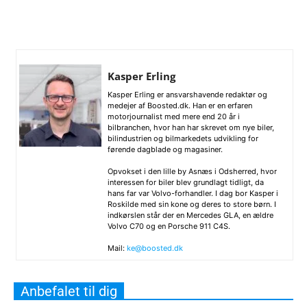
Kasper Erling
Kasper Erling er ansvarshavende redaktør og
medejer af Boosted.dk. Han er en erfaren
motorjournalist med mere end 20 år i
bilbranchen, hvor han har skrevet om nye biler,
bilindustrien og bilmarkedets udvikling for
førende dagblade og magasiner.
Opvokset i den lille by Asnæs i Odsherred, hvor
interessen for biler blev grundlagt tidligt, da
hans far var Volvo-forhandler. I dag bor Kasper i
Roskilde med sin kone og deres to store børn. I
indkørslen står der en Mercedes GLA, en ældre
Volvo C70 og en Porsche 911 C4S.
Mail:
ke@boosted.dk