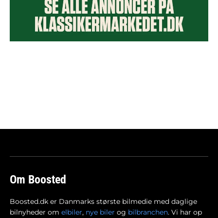
Om Boosted
Boosted.dk er Danmarks største bilmedie med daglige
bilnyheder om
elbiler
,
nye biler
og
bilbranchen
. Vi har op