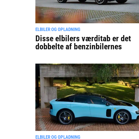
ELBILER OG OPLADNING
Disse elbilers værditab er det
dobbelte af benzinbilernes
ELBILER OG OPLADNING