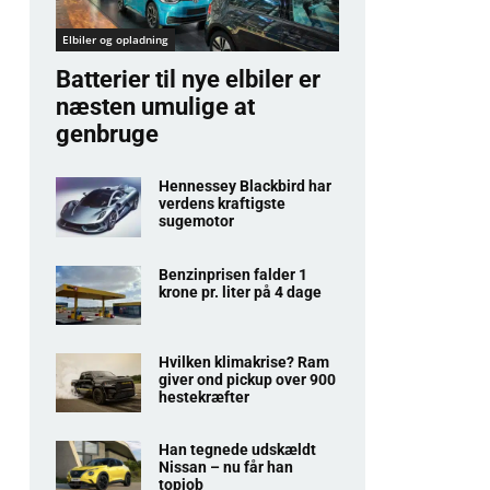
Elbiler og opladning
Batterier til nye elbiler er
næsten umulige at
genbruge
Hennessey Blackbird har
verdens kraftigste
sugemotor
Benzinprisen falder 1
krone pr. liter på 4 dage
Hvilken klimakrise? Ram
giver ond pickup over 900
hestekræfter
Han tegnede udskældt
Nissan – nu får han
topjob