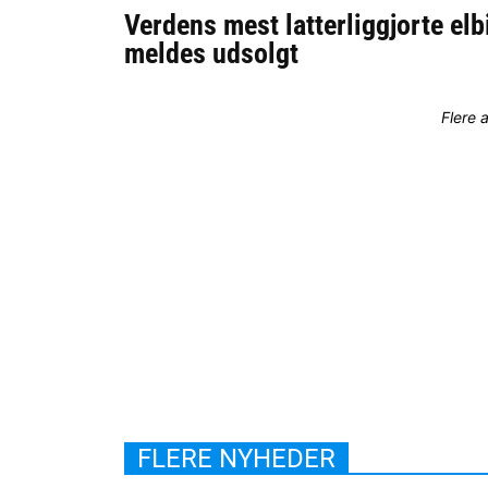
Verdens mest latterliggjorte elb
meldes udsolgt
Flere 
FLERE NYHEDER