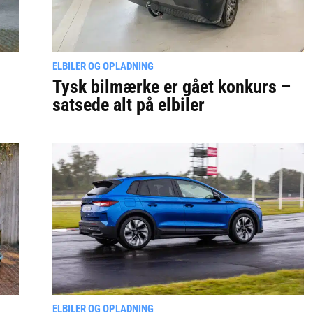
ELBILER OG OPLADNING
Tysk bilmærke er gået konkurs –
satsede alt på elbiler
ELBILER OG OPLADNING