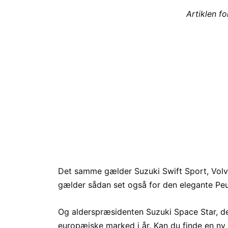
Artiklen f
Det samme gælder Suzuki Swift Sport, Vol
gælder sådan set også for den elegante Pe
Og alderspræsidenten Suzuki Space Star, der
europæiske marked i år. Kan du finde en ny 