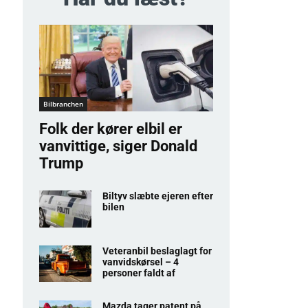
Bilbranchen
Folk der kører elbil er
vanvittige, siger Donald
Trump
Biltyv slæbte ejeren efter
bilen
Veteranbil beslaglagt for
vanvidskørsel – 4
personer faldt af
Mazda tager patent på