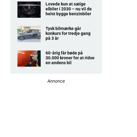
Lovede kun at sælge
elbiler i 2030 – nu vil de
helst bygge benzinbiler
Tysk bilmærke går
konkurs for tredje gang
på 3 år
60-årig får bøde på
30.000 kroner for at ridse
en andens bil
Annonce