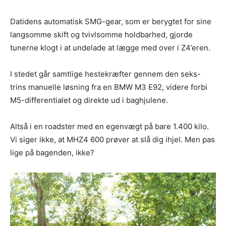
Datidens automatisk SMG-gear, som er berygtet for sine
langsomme skift og tvivlsomme holdbarhed, gjorde
tunerne klogt i at undelade at lægge med over i Z4’eren.
I stedet går samtlige hestekræfter gennem den seks-
trins manuelle løsning fra en BMW M3 E92, videre forbi
M5-differentialet og direkte ud i baghjulene.
Altså i en roadster med en egenvægt på bare 1.400 kilo.
Vi siger ikke, at MHZ4 600 prøver at slå dig ihjel. Men pas
lige på bagenden, ikke?