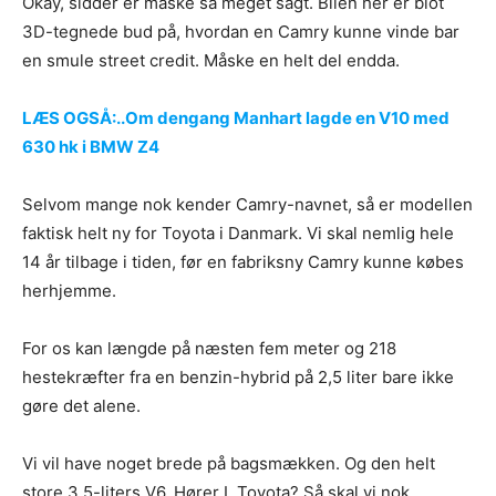
Okay, sidder er måske så meget sagt. Bilen her er blot
3D-tegnede bud på, hvordan en Camry kunne vinde bar
en smule street credit. Måske en helt del endda.
LÆS OGSÅ:..Om dengang Manhart lagde en V10 med
630 hk i BMW Z4
Selvom mange nok kender Camry-navnet, så er modellen
faktisk helt ny for Toyota i Danmark. Vi skal nemlig hele
14 år tilbage i tiden, før en fabriksny Camry kunne købes
herhjemme.
For os kan længde på næsten fem meter og 218
hestekræfter fra en benzin-hybrid på 2,5 liter bare ikke
gøre det alene.
Vi vil have noget brede på bagsmækken. Og den helt
store 3,5-liters V6. Hører I, Toyota? Så skal vi nok