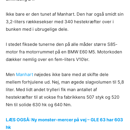
Ikke bare er den tunet af Manhart. Den har også smidt sin
3,2-liters rækkesekser med 340 hestekræfter over i
bunken med i ubrugelige dele.
I stedet fiksede tunerne den på alle måder større S85-
motor fra motorrummet på en BMW E60 M5. Motorkoden
dækker nemlig over en fem-liters V10’er.
Men
Manhart
nøjedes ikke bare med at skifte dele
mellem forhjulene ud. Nej, man øgede slagvolumen til 5,8
liter. Med lidt andet trylleri fik man antallet af
hestekræfter til at vokse fra fabrikkens 507 styk og 520
Nm til solide 630 hk og 640 Nm.
LÆS OGSÅ: Ny monster-mercer på vej – GLE 63 har 603
hk