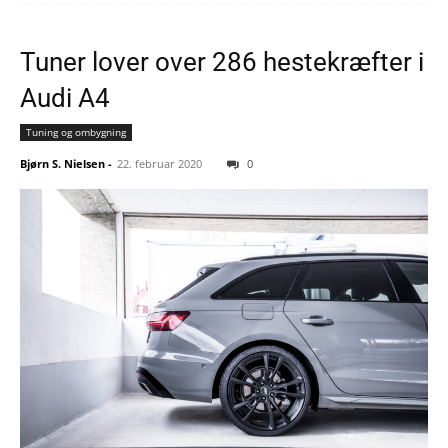
Tuner lover over 286 hestekræfter i
Audi A4
Tuning og ombygning
Bjørn S. Nielsen
-
22. februar 2020
0