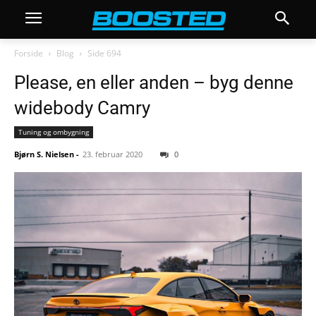
Forside
Blog
Side 694
Please, en eller anden – byg denne
widebody Camry
Tuning og ombygning
Bjørn S. Nielsen
-
23. februar 2020
0