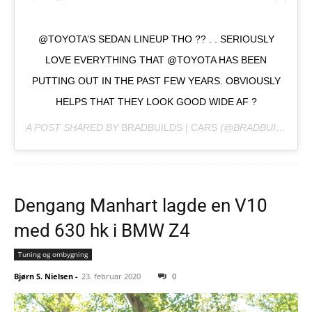
@TOYOTA’S SEDAN LINEUP THO ?? . . SERIOUSLY
LOVE EVERYTHING THAT @TOYOTA HAS BEEN
PUTTING OUT IN THE PAST FEW YEARS. OBVIOUSLY
HELPS THAT THEY LOOK GOOD WIDE AF ?
A POST SHARED BY
BRADBUILDS | CARS
(@BRADBUILDS) ON
Dengang Manhart lagde en V10
med 630 hk i BMW Z4
Tuning og ombygning
Bjørn S. Nielsen
-
23. februar 2020
0