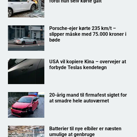
fordi hun selv kørte galt
Porsche-ejer kørte 235 km/t –
slipper måske med 75.000 kroner i
bøde
USA vil kopiere Kina – overvejer at
forbyde Teslas kendetegn
20-årig mand til firmafest sigtet for
at smadre hele autoværnet
Batterier til nye elbiler er næsten
umulige at genbruge