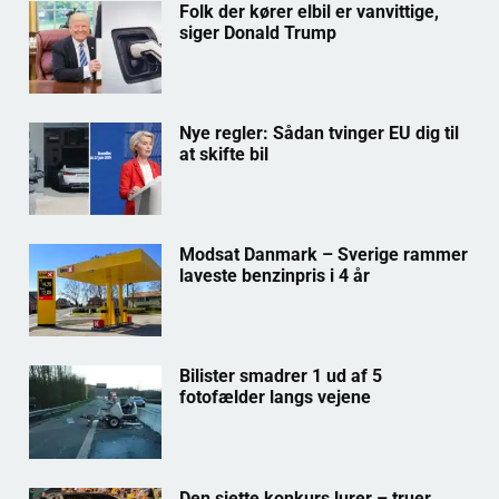
Folk der kører elbil er vanvittige,
siger Donald Trump
Nye regler: Sådan tvinger EU dig til
at skifte bil
Modsat Danmark – Sverige rammer
laveste benzinpris i 4 år
Bilister smadrer 1 ud af 5
fotofælder langs vejene
Den sjette konkurs lurer – truer