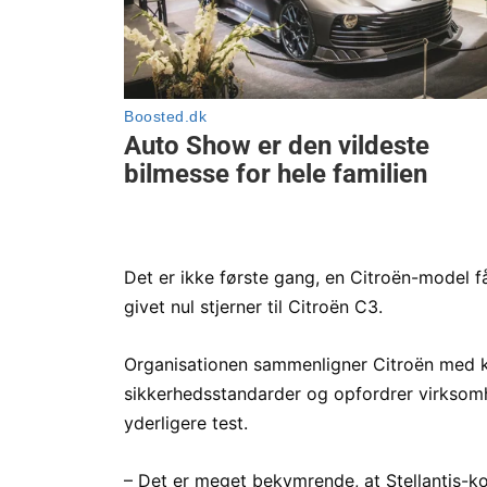
Det er ikke første gang, en Citroën-model f
givet nul stjerner til Citroën C3.
Organisationen sammenligner Citroën med k
sikkerhedsstandarder og opfordrer virksomhed
yderligere test.
– Det er meget bekymrende, at Stellantis-ko