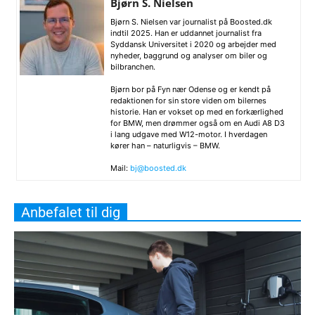
Bjørn S. Nielsen
Bjørn S. Nielsen var journalist på Boosted.dk
indtil 2025. Han er uddannet journalist fra
Syddansk Universitet i 2020 og arbejder med
nyheder, baggrund og analyser om biler og
bilbranchen.
Bjørn bor på Fyn nær Odense og er kendt på
redaktionen for sin store viden om bilernes
historie. Han er vokset op med en forkærlighed
for BMW, men drømmer også om en Audi A8 D3
i lang udgave med W12-motor. I hverdagen
kører han – naturligvis – BMW.
Mail:
bj@boosted.dk