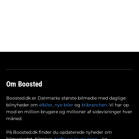
Om Boosted
Boosted.dk er Danmarks største bilmedie med daglige
bilnyheder om
elbiler
,
nye biler
og
bilbranchen
. Vi har op
mod en million brugere og millioner af sidevisninger hver
måned.
På Boosted.dk finder du opdaterede nyheder om
bilmarkedet, bilpriser,
trafik og lovgivning
- og