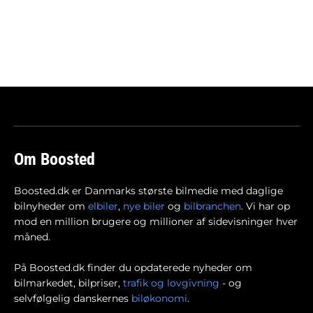
Om Boosted
Boosted.dk er Danmarks største bilmedie med daglige
bilnyheder om
elbiler
,
nye biler
og
bilbranchen
. Vi har op
mod en million brugere og millioner af sidevisninger hver
måned.
På Boosted.dk finder du opdaterede nyheder om
bilmarkedet, bilpriser,
trafik og lovgivning
- og
selvfølgelig danskernes
biløkonomi
.