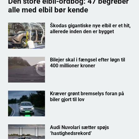
Den store elbil-ordbog: 47 begreber
alle med elbil bør kende
Škodas gigantiske nye elbil er et hit,
allerede inden den er bygget
Bilejer skal i fængsel efter løgn til
400 millioner kroner
Kræver grønt bremselys foran på
biler gjort til lov
Audi Nuvolari sætter spøjs
‘hastighedsrekord’