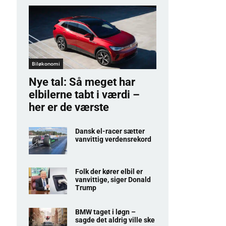
Biløkonomi
Nye tal: Så meget har
elbilerne tabt i værdi –
her er de værste
Dansk el-racer sætter
vanvittig verdensrekord
Folk der kører elbil er
vanvittige, siger Donald
Trump
BMW taget i løgn –
sagde det aldrig ville ske