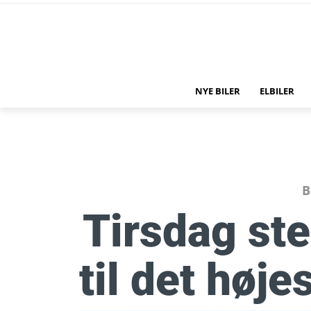
NYE BILER
ELBILER
B
Tirsdag st
til det høje