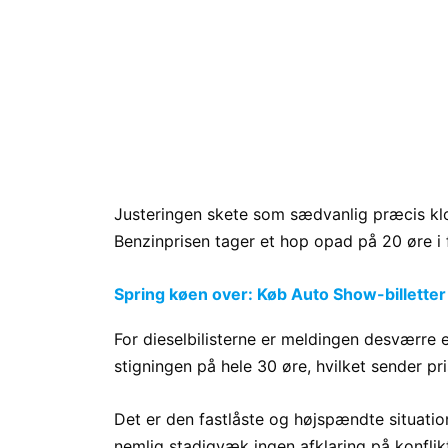
Justeringen skete som sædvanlig præcis klokk
Benzinprisen tager et hop opad på 20 øre i 
Spring køen over: Køb Auto Show-billetter
For dieselbilisterne er meldingen desværre
stigningen på hele 30 øre, hvilket sender pri
Det er den fastlåste og højspændte situation
nemlig stadigvæk ingen afklaring på konflik