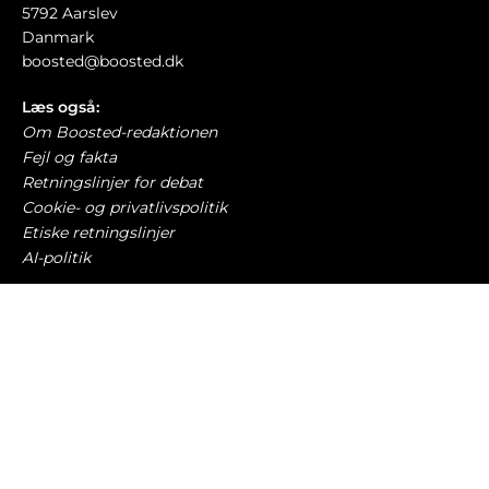
5792 Aarslev
Danmark
boosted@boosted.dk
Læs også:
Om Boosted-redaktionen
Fejl og fakta
Retningslinjer for debat
Cookie- og privatlivspolitik
Etiske retningslinjer
AI-politik
Har du læst?
Audi Nuvolari sætter spøjs ‘hastighedsrekord’
NYE BILER
8. august 2026
Kinamærke hævder at brugte elbiler bliver
dyrere – stiger 37.000 kr.