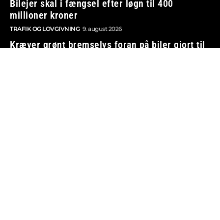
Bilejer skal i fængsel efter løgn til 400
millioner kroner
TRAFIK OG LOVGIVNING
9. august 2026
Kræver grønt bremselys foran på biler gjort til
lov
TRAFIK OG LOVGIVNING
9. august 2026
Audi Nuvolari sætter spøjs ‘hastighedsrekord’
NYE BILER
8. august 2026
Kinamærke hævder at brugte elbiler bliver
dyrere – stiger 37.000 kr.
BILØKONOMI
8. august 2026
Vi tager ansvar