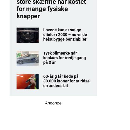
store skærme har kostet
for mange fysiske
knapper
Lovede kun at sælge
elbiler i 2030 – nu vil de
helst bygge benzinbiler
Tysk bilmærke går
konkurs for tredje gang
på 3 år
60-årig får bøde på
30.000 kroner for at ridse
en andens bil
Annonce