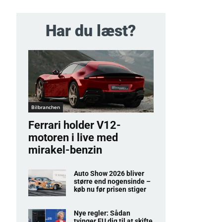
Har du læst?
Bilbranchen
Ferrari holder V12-
motoren i live med
mirakel-benzin
Auto Show 2026 bliver
større end nogensinde –
køb nu før prisen stiger
Nye regler: Sådan
tvinger EU dig til at skifte