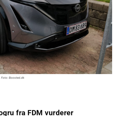
Foto: Boosted.dk
ogru fra FDM vurderer