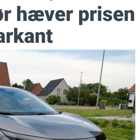
ør hæver prisen
rkant