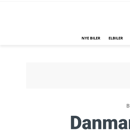
NYE BILER
ELBILER
B
Danmar