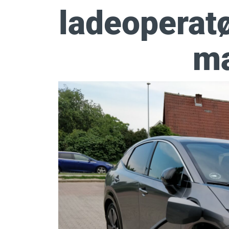
ladeoperat
ma