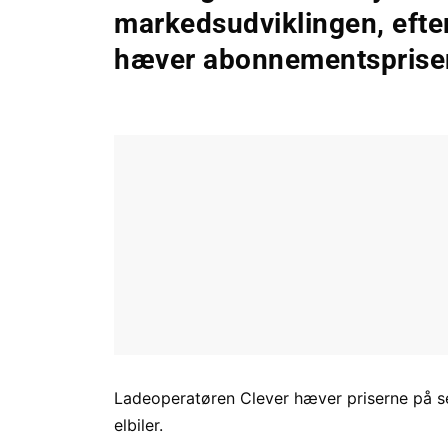
markedsudviklingen, efte
hæver abonnementsprisen f
Ladeoperatøren Clever hæver priserne på se
elbiler.