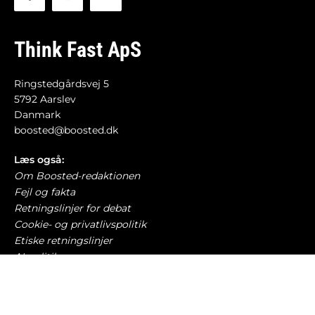
Think Fast ApS
Ringstedgårdsvej 5
5792 Aarslev
Danmark
boosted@boosted.dk
Læs også:
Om Boosted-redaktionen
Fejl og fakta
Retningslinjer for debat
Cookie- og privatlivspolitik
Etiske retningslinjer
AI-politik
Har du læst?