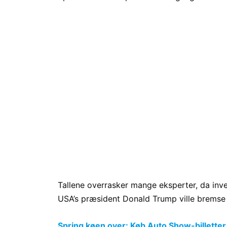
Tallene overrasker mange eksperter, da inves
USA’s præsident Donald Trump ville bremse 
Spring køen over: Køb Auto Show-billetter