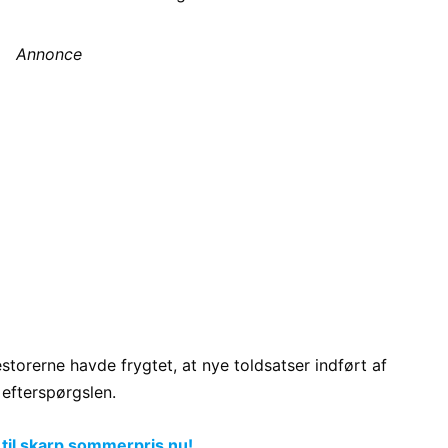
Annonce
torerne havde frygtet, at nye toldsatser indført af
efterspørgslen.
 til skarp sommerpris nu!