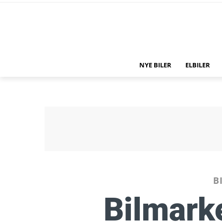
NYE BILER
ELBILER
B
Bilmark