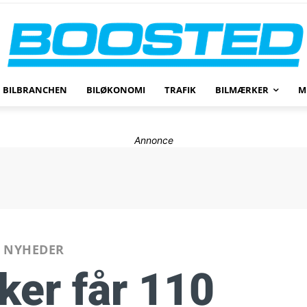
BILBRANCHEN
BILØKONOMI
TRAFIK
BILMÆRKER
M
Annonce
NYHEDER
ker får 110