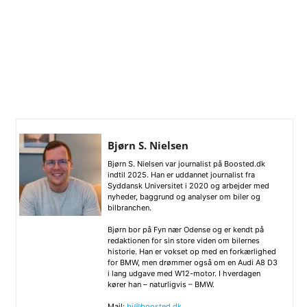
Bjørn S. Nielsen
Bjørn S. Nielsen var journalist på Boosted.dk
indtil 2025. Han er uddannet journalist fra
Syddansk Universitet i 2020 og arbejder med
nyheder, baggrund og analyser om biler og
bilbranchen.
Bjørn bor på Fyn nær Odense og er kendt på
redaktionen for sin store viden om bilernes
historie. Han er vokset op med en forkærlighed
for BMW, men drømmer også om en Audi A8 D3
i lang udgave med W12-motor. I hverdagen
kører han – naturligvis – BMW.
Mail:
bj@boosted.dk