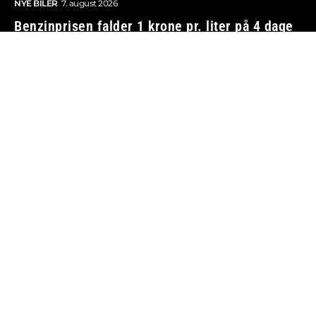
NYE BILER
7. august 2026
Benzinprisen falder 1 krone pr. liter på 4 dage
BILØKONOMI
7. august 2026
Vi tager ansvar
Boosted.dk er tilmeldt Pressenævnet og er dermed
omfattet af medieansvarsloven.
Besøg også:
Auto Show
Billig bilforsikring
Alle bilnyheder