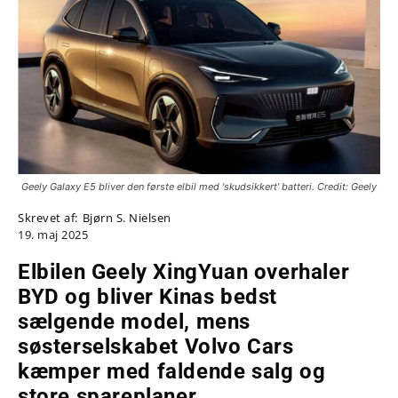
Geely Galaxy E5 bliver den første elbil med 'skudsikkert' batteri. Credit: Geely
Skrevet af:
Bjørn S. Nielsen
19. maj 2025
Elbilen Geely XingYuan overhaler
BYD og bliver Kinas bedst
sælgende model, mens
søsterselskabet Volvo Cars
kæmper med faldende salg og
store spareplaner
.