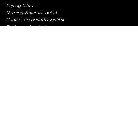
Fejl og fakta
Retningslinjer for debat
Cookie- og privatlivspolitik
Etiske retningslinjer
AI-politik
Har du læst?
Audi Nuvolari sætter spøjs ‘hastighedsrekord’
NYE BILER
8. august 2026
Kinamærke hævder at brugte elbiler bliver
dyrere – stiger 37.000 kr.
BILØKONOMI
8. august 2026
Fjerdestørste bilkoncern får tæsk efter at have
tjent 2,2 milliarder
BILBRANCHEN
8. august 2026