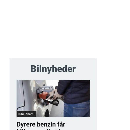
Bilnyheder
Biløkonomi
Dyrere benzin får