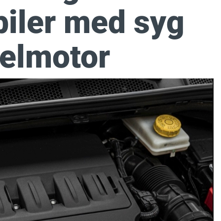
biler med syg
selmotor