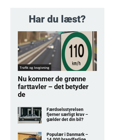
Har du læst?
Trafik og lovgivning
Nu kommer de grønne
farttavler – det betyder
de
Færdselsstyrelsen
fjerner særligt krav –
gælder det din bil?
Populær i Danmark –
14.000 brandfarlige