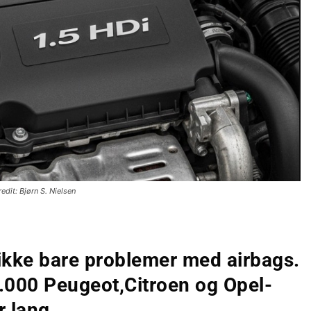
edit: Bjørn S. Nielsen
 ikke bare problemer med airbags.
.000 Peugeot,Citroen og Opel-
r lang.