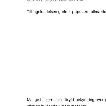
Tilbagekaldelsen gælder populære bilmærke
Mange bilejere har udtrykt bekymring over
eller en hvinende lyd fra motoren.