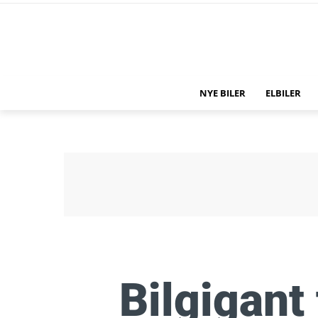
NYE BILER
ELBILER
Bilgigant