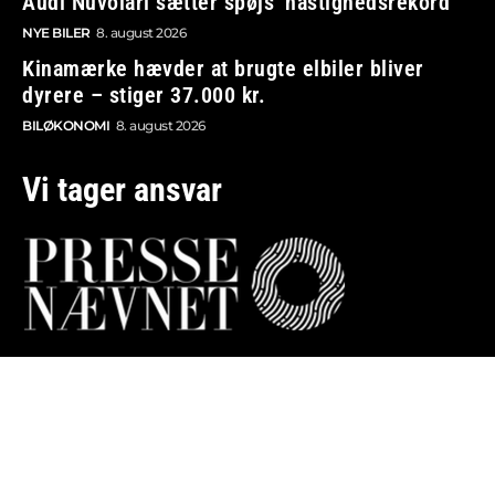
Audi Nuvolari sætter spøjs ‘hastighedsrekord’
NYE BILER
8. august 2026
Kinamærke hævder at brugte elbiler bliver
dyrere – stiger 37.000 kr.
BILØKONOMI
8. august 2026
Vi tager ansvar
Boosted.dk er tilmeldt Pressenævnet og er dermed
omfattet af medieansvarsloven.
Besøg også:
Auto Show
Billig bilforsikring