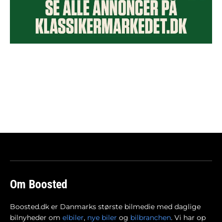
Om Boosted
Boosted.dk er Danmarks største bilmedie med daglige
bilnyheder om
elbiler
,
nye biler
og
bilbranchen
. Vi har op