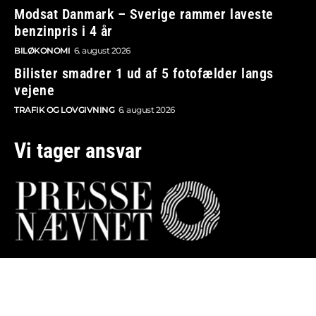
Modsat Danmark – Sverige rammer laveste
benzinpris i 4 år
BILØKONOMI
6. august 2026
Bilister smadrer 1 ud af 5 fotofælder langs
vejene
TRAFIK OG LOVGIVNING
6. august 2026
Vi tager ansvar
Boosted.dk er tilmeldt Pressenævnet og er dermed
omfattet af medieansvarsloven.
Besøg også: