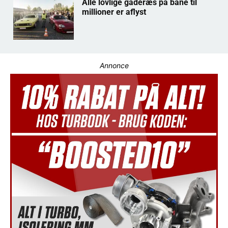
Alle lovlige gaderæs på bane til
millioner er aflyst
Annonce