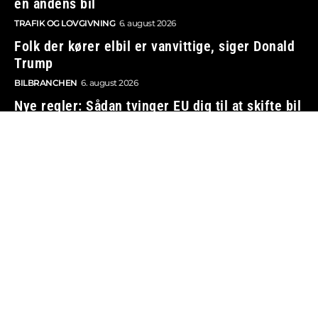
en andens bil
TRAFIK OG LOVGIVNING
6. august 2026
Folk der kører elbil er vanvittige, siger Donald
Trump
BILBRANCHEN
6. august 2026
Nye regler: Sådan tvinger EU dig til at skifte bil
TRAFIK OG LOVGIVNING
6. august 2026
Vi tager ansvar
Boosted.dk er tilmeldt Pressenævnet og er dermed
omfattet af medieansvarsloven.