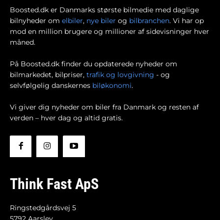
Boosted.dk er Danmarks største bilmedie med daglige
bilnyheder om
elbiler
,
nye biler
og
bilbranchen
. Vi har op
mod en million brugere og millioner af sidevisninger hver
måned.
På Boosted.dk finder du opdaterede nyheder om
bilmarkedet, bilpriser,
trafik og lovgivning
- og
selvfølgelig danskernes
biløkonomi
.
Vi giver dig nyheder om biler fra Danmark og resten af
verden – hver dag og altid gratis.
Think Fast ApS
Ringstedgårdsvej 5
5792 Aarslev