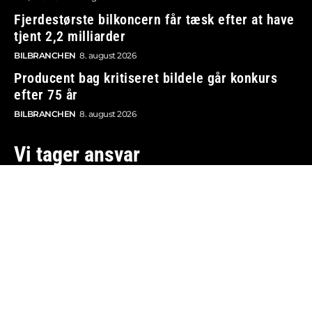
Fjerdestørste bilkoncern får tæsk efter at have
tjent 2,2 milliarder
BILBRANCHEN
8. august 2026
Producent bag kritiseret bildele går konkurs
efter 75 år
BILBRANCHEN
8. august 2026
Vi tager ansvar
Boosted.dk er tilmeldt Pressenævnet og er dermed
omfattet af medieansvarsloven.
Besøg også: