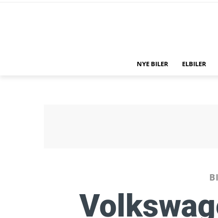
NYE BILER
ELBILER
B
Volkswag