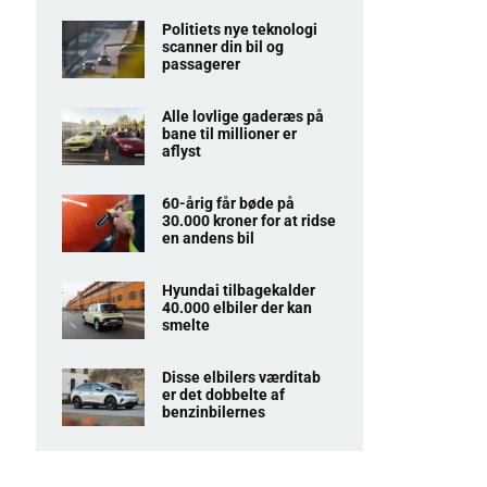
Har du læst?
Bilbranchen
Han tegnede udskældt
Nissan – nu får han
topjob
Politiets nye teknologi
scanner din bil og
passagerer
Alle lovlige gaderæs på
bane til millioner er