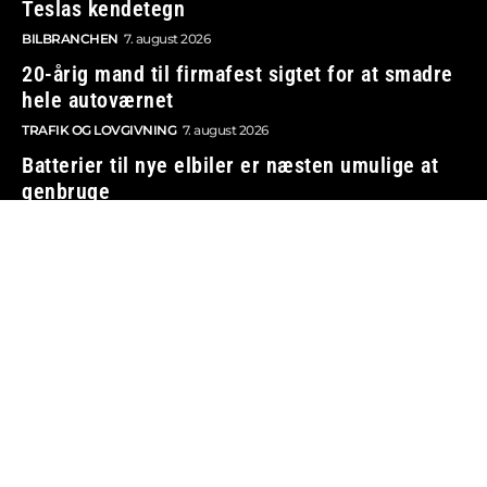
Teslas kendetegn
BILBRANCHEN
7. august 2026
20-årig mand til firmafest sigtet for at smadre
hele autoværnet
TRAFIK OG LOVGIVNING
7. august 2026
Batterier til nye elbiler er næsten umulige at
genbruge
ELBILER OG OPLADNING
7. august 2026
Vi tager ansvar
Boosted.dk er tilmeldt Pressenævnet og er dermed
omfattet af medieansvarsloven.