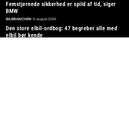
Femstjernede sikkerhed er spild af tid, siger
BMW
BILBRANCHEN
9. august 2026
Den store elbil-ordbog: 47 begreber alle med
elbil bør kende
ELBILER OG OPLADNING
9. august 2026
Škodas gigantiske nye elbil er et hit, allerede
inden den er bygget
NYE BILER
9. august 2026
Bilejer skal i fængsel efter løgn til 400
millioner kroner
TRAFIK OG LOVGIVNING
9. august 2026
Vi tager ansvar